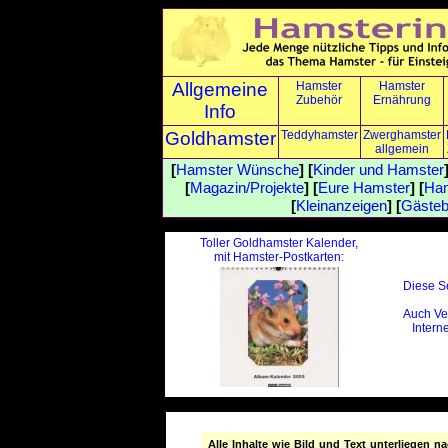
Allgemeine
Hamster
Hamster
Zubehör
Ernährung
Info
Goldhamster
Teddyhamster
Zwerghamster
allgemein
[
Hamster Wünsche
] [
Kinder und Hamster
[
Magazin/Projekte
] [
Eure Hamster
] [
Ham
[
Kleinanzeigen
] [
Gäste
Toller Goldhamster Kalender,
mit Hamster-Postkarten:
Diese Se
Auch Ve
Interne
Alle Inhalte wie Bild und Text unterliegen 