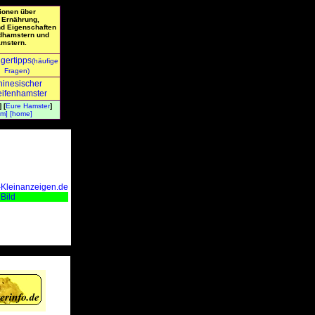
ionen über
 Ernährung,
nd Eigenschaften
dhamstern und
mstern.
igertipps
(häufige
Fragen)
inesischer
eifenhamster
] [
Eure Hamster
]
um]
[home]