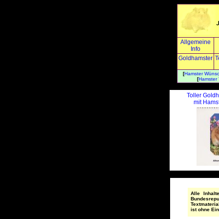
Allgemeine
Info
Goldhamster
T
[
Hamster Wüns
[
Hamster
Toller Gold
mit Hamst
Alle Inhal
Bundesrepu
Textmateria
ist ohne Ei