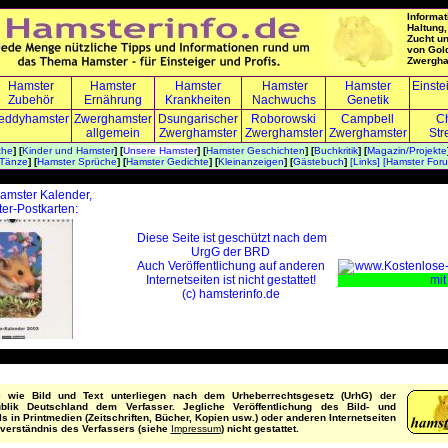
Informat
Haltung,
Zucht u
von Gol
Zwergha
Hamster
Hamster
Hamster
Hamster
Hamster
Einste
Zubehör
Ernährung
Krankheiten
Nachwuchs
Genetik
eddyhamster
Zwerghamster
Dsungarischer
Roborowski
Campbell
Ch
allgemein
Zwerghamster
Zwerghamste
r
Zwerghamster
Str
che
] [
Kinder und Hamster
] [
Unsere Hamster
] [
Hamster Geschichten
] [
Buchkritik
] [
Magazin/Projekte
 Tänze
] [
Hamster Sprüche
] [
Hamster Gedichte
] [
Kleinanzeigen
] [
Gästebuch
]
[Links]
[Hamster For
hamster Kalender,
er-Postkarten:
Diese Seite ist geschützt nach dem
UrgG der BRD
Auch Veröffentlichung auf anderen
Internetseiten ist nicht gestattet!
(c) hamsterinfo.de
te wie Bild und Text unterliegen nach dem Urheberrechtsgesetz (UrhG) der
blik Deutschland dem Verfasser. Jegliche Veröffentlichung des Bild- und
ls in Printmedien (Zeitschriften, Bücher, Kopien usw.) oder anderen Internetseiten
nverständnis des Verfassers (siehe
Impressum
) nicht gestattet.