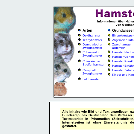
Informationen über Haltu
von Goldham
Arten
Grundwisse
Goldhamster
Einsteigertipps
Teddyhamster
Allgemeine Info
Dsungarischer
Zwerghamster
Zwerghamster
allgemein
Roborowski
Hamster Nachw
Zwerghamster
Hamster Geneti
Chinesischer
Hamster Krankh
Streifenhamster
Hamster Ernäh
Campbell
Hamster Zubeh
Zwerghamster
Kinder und Ham
Feldhamster
Alle Inhalte wie Bild und Text unterliegen 
Bundesrepublik Deutschland dem Verfasser. 
Textmaterials in Printmedien (Zeitschrift
Internetseiten ist ohne Einverständnis d
gestattet.