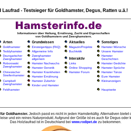
 Laufrad - Testsieger für Goldhamster, Degus, Ratten u.ä.!
Informationen über Haltung, Ernährung, Zucht und Eigenschaften
von Goldhamstern und Zwerghamstern.
Arten
Grundwissen
Aktuelles
Sonstiges
Goldhamster
Einsteigertipps (FAQ)
Magazin/Projekte
Hamster Wünsche
Teddyhamster
Allgemeine Info
Buchkritik
Unsere Hamster
Dsungarischer
Zwerghamster
Hamster
Interaktiv
Zwerghamster
allgemein
Geschichten
Roborowski
Hamster Nachwuchs
Links
Hamster Gedichte
Zwerghamster
Hamster Genetik
Online Shopping
Hamster Sprüche
Chinesischer
Hamster Krankheiten
Hamster Forum
Hamster Tänze
Streifenhamster
Hamster Ernährung
Eure Hamster
Campbell
Hamster Zubehör
Kleinanzeigen
Zwerghamster
Kinder und Hamster
Feldhamster
Hauptseite
 für Goldhamster.
Jedoch passt es nicht in jeden Hamsterkäfig. Alternativen bietet 
leise und ein reines Naturprodukt. Aufgrund der Größe ist es auch für Degus oder 
Das Holzlaufrad ist in Deutschland bei
www.rodipet.de
zu bekommen.